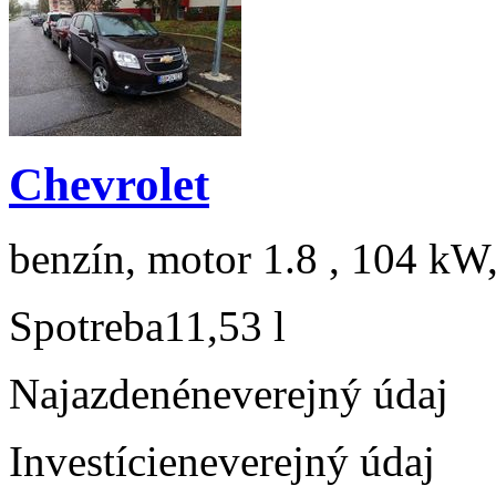
Chevrolet
benzín, motor 1.8 , 104 kW,
Spotreba
11,53 l
Najazdené
neverejný údaj
Investície
neverejný údaj