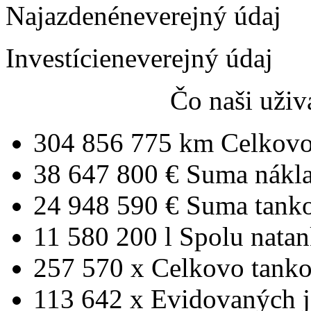
Najazdené
neverejný údaj
Investície
neverejný údaj
Čo naši uživ
304 856 775 km
Celkovo
38 647 800 €
Suma nákl
24 948 590 €
Suma tank
11 580 200 l
Spolu nata
257 570 x
Celkovo tanko
113 642 x
Evidovaných j