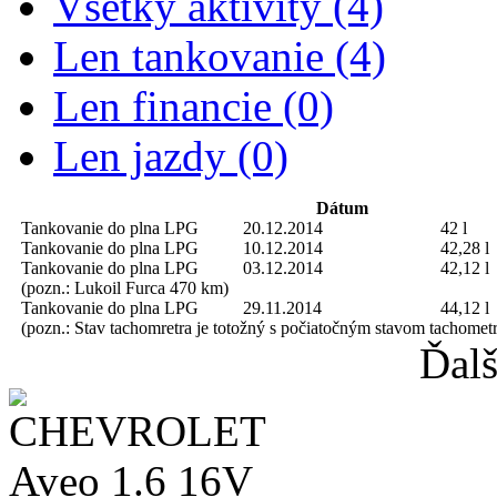
Všetky aktivity (4)
Len tankovanie (4)
Len financie (0)
Len jazdy (0)
Dátum
Tankovanie do plna
LPG
20.12.2014
42 l
Tankovanie do plna
LPG
10.12.2014
42,28 l
Tankovanie do plna
LPG
03.12.2014
42,12 l
(pozn.: Lukoil Furca 470 km)
Tankovanie do plna
LPG
29.11.2014
44,12 l
(pozn.: Stav tachomretra je totožný s počiatočným stavom tachometr
Ďalš