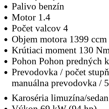
Palivo
benzín
Motor
1.4
Počet valcov
4
Objem motora
1399 ccm
Krútiaci moment
130 N
Pohon
Pohon predných k
Prevodovka / počet stup
manuálna prevodovka / 5
Karoséria
limuzína/sedan
Výkon
69 kW (94 hp)