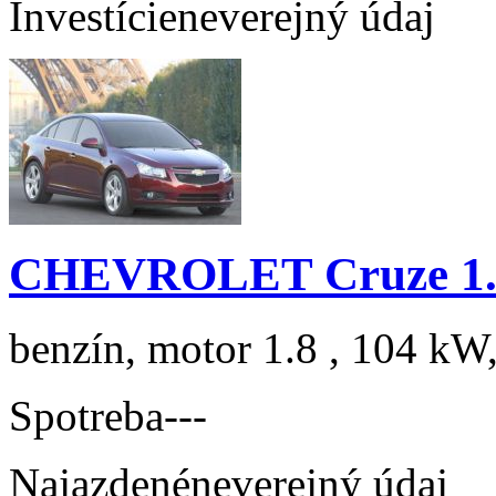
Investície
neverejný údaj
CHEVROLET Cruze 1.8
benzín, motor 1.8 , 104 kW,
Spotreba
---
Najazdené
neverejný údaj