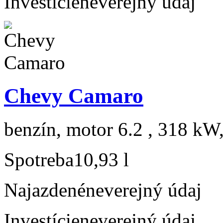
Investície
neverejný údaj
Chevy Camaro
benzín, motor 6.2 , 318 kW,
Spotreba
10,93 l
Najazdené
neverejný údaj
Investície
neverejný údaj