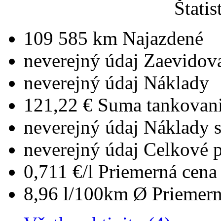
Štatis
109 585 km
Najazdené
neverejný údaj
Zaevidov
neverejný údaj
Náklady
121,22 €
Suma tankovan
neverejný údaj
Náklady 
neverejný údaj
Celkové 
0,711 €/l
Priemerná cena 
8,96 l/100km
Ø Priemern