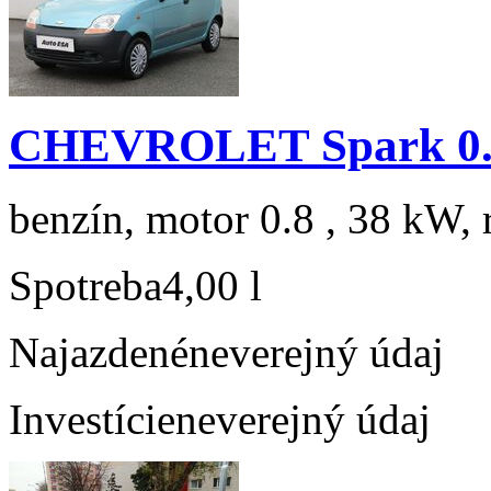
CHEVROLET Spark 0.8
benzín, motor 0.8 , 38 kW, 
Spotreba
4,00 l
Najazdené
neverejný údaj
Investície
neverejný údaj