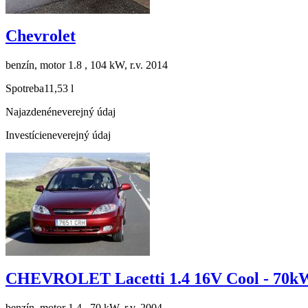
Chevrolet
benzín, motor 1.8 , 104 kW, r.v. 2014
Spotreba
11,53 l
Najazdené
neverejný údaj
Investície
neverejný údaj
CHEVROLET Lacetti 1.4 16V Cool - 70k
benzín, motor 1.4 , 70 kW, r.v. 2004