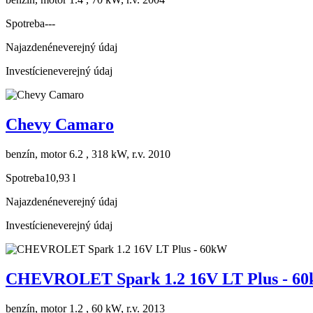
Spotreba
---
Najazdené
neverejný údaj
Investície
neverejný údaj
Chevy Camaro
benzín, motor 6.2 , 318 kW, r.v. 2010
Spotreba
10,93 l
Najazdené
neverejný údaj
Investície
neverejný údaj
CHEVROLET Spark 1.2 16V LT Plus - 6
benzín, motor 1.2 , 60 kW, r.v. 2013