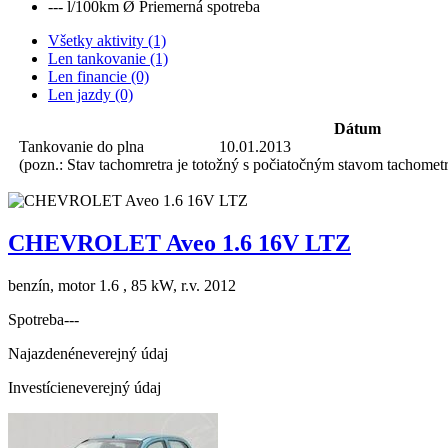
--- l/100km
Ø Priemerná spotreba
Všetky aktivity (1)
Len tankovanie (1)
Len financie (0)
Len jazdy (0)
Dátum
Tankovanie do plna
10.01.2013
(pozn.: Stav tachomretra je totožný s počiatočným stavom tachometr
CHEVROLET Aveo 1.6 16V LTZ
benzín, motor 1.6 , 85 kW, r.v. 2012
Spotreba
---
Najazdené
neverejný údaj
Investície
neverejný údaj