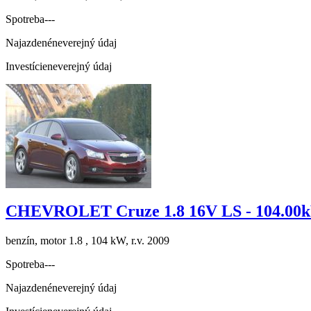
Spotreba
---
Najazdené
neverejný údaj
Investície
neverejný údaj
CHEVROLET Cruze 1.8 16V LS - 104.00
benzín, motor 1.8 , 104 kW, r.v. 2009
Spotreba
---
Najazdené
neverejný údaj