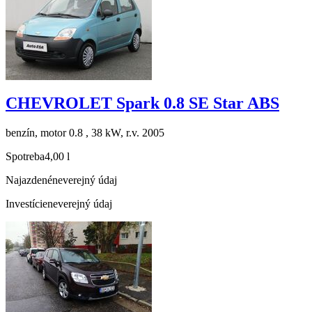
CHEVROLET Spark 0.8 SE Star ABS
benzín, motor 0.8 , 38 kW, r.v. 2005
Spotreba
4,00 l
Najazdené
neverejný údaj
Investície
neverejný údaj