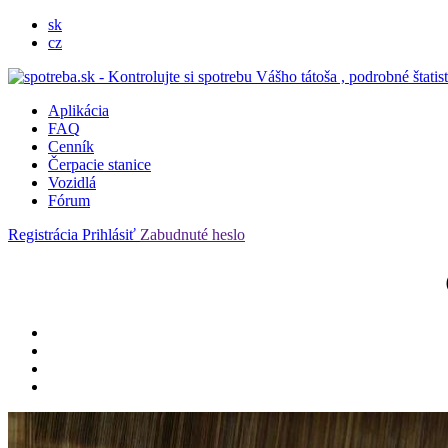
sk
cz
Aplikácia
FAQ
Cenník
Čerpacie stanice
Vozidlá
Fórum
Registrácia
Prihlásiť
Zabudnuté heslo