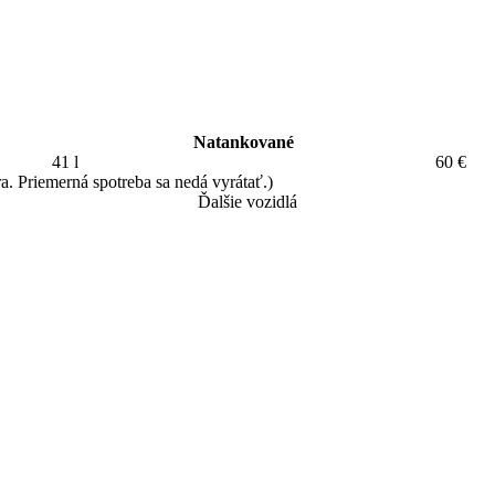
Natankované
41 l
60 €
a. Priemerná spotreba sa nedá vyrátať.)
Ďalšie vozidlá