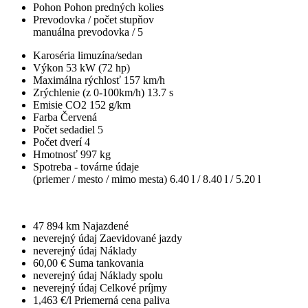
Pohon
Pohon predných kolies
Prevodovka / počet stupňov
manuálna prevodovka / 5
Karoséria
limuzína/sedan
Výkon
53 kW (72 hp)
Maximálna rýchlosť
157 km/h
Zrýchlenie (z 0-100km/h)
13.7 s
Emisie CO2
152 g/km
Farba
Červená
Počet sedadiel
5
Počet dverí
4
Hmotnosť
997 kg
Spotreba - továrne údaje
(priemer / mesto / mimo mesta)
6.40 l / 8.40 l / 5.20 l
47 894 km
Najazdené
neverejný údaj
Zaevidované jazdy
neverejný údaj
Náklady
60,00 €
Suma tankovania
neverejný údaj
Náklady spolu
neverejný údaj
Celkové príjmy
1,463 €/l
Priemerná cena paliva